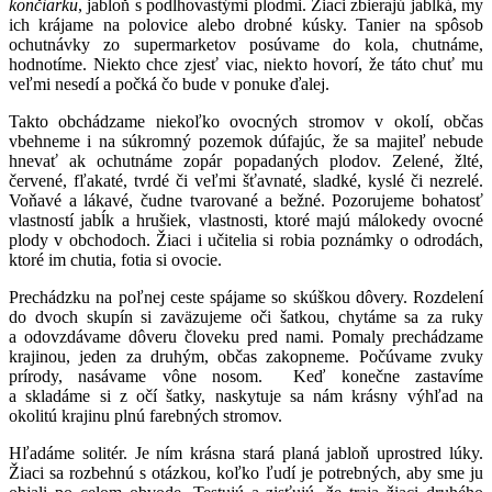
končiarku
, jabloň s podlhovastými plodmi. Žiaci zbierajú jablká, my
ich krájame na polovice alebo drobné kúsky. Tanier na spôsob
ochutnávky zo supermarketov posúvame do kola, chutnáme,
hodnotíme. Niekto chce zjesť viac, niekto hovorí, že táto chuť mu
veľmi nesedí a počká čo bude v ponuke ďalej.
Takto obchádzame niekoľko ovocných stromov v okolí, občas
vbehneme i na súkromný pozemok dúfajúc, že sa majiteľ nebude
hnevať ak ochutnáme zopár popadaných plodov. Zelené, žlté,
červené, fľakaté, tvrdé či veľmi šťavnaté, sladké, kyslé či nezrelé.
Voňavé a lákavé, čudne tvarované a bežné. Pozorujeme bohatosť
vlastností jabĺk a hrušiek, vlastnosti, ktoré majú málokedy ovocné
plody v obchodoch. Žiaci i učitelia si robia poznámky o odrodách,
ktoré im chutia, fotia si ovocie.
Prechádzku na poľnej ceste spájame so skúškou dôvery. Rozdelení
do dvoch skupín si zaväzujeme oči šatkou, chytáme sa za ruky
a odovzdávame dôveru človeku pred nami. Pomaly prechádzame
krajinou, jeden za druhým, občas zakopneme. Počúvame zvuky
prírody, nasávame vône nosom. Keď konečne zastavíme
a skladáme si z očí šatky, naskytuje sa nám krásny výhľad na
okolitú krajinu plnú farebných stromov.
Hľadáme solitér. Je ním krásna stará planá jabloň uprostred lúky.
Žiaci sa rozbehnú s otázkou, koľko ľudí je potrebných, aby sme ju