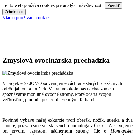
Tento web používa cookies pre analýzu návštevnosti.
Povoliť
Odmietnuť
Viac o používaní cookies
Zmyslová ovocinárska prechádzka
V projekte SadOVO sa venujeme záchrane starých a vzácnych
odrôd jabloní a hrušiek. V krajine okolo nás nachádzame a
spoznávame mohutné ovocné stromy, ktoré očaria svojou
veľkosťou, plodmi i pestrými jesennými farbami.
Povinnú výbavu našej exkurzie tvorí oberák, nožík, utierka a dva
taniere, prizvali sme si i skúseného pomológa z Česka. Zastavujeme
pri prvom, vzrastom nádhernom strome. Ide o
Hontiansku