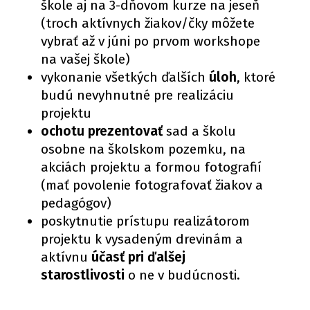
škole aj na 3-dňovom kurze na jeseň
(troch aktívnych žiakov/čky môžete
vybrať až v júni po prvom workshope
na vašej škole)
vykonanie všetkých ďalších
úloh
, ktoré
budú nevyhnutné pre realizáciu
projektu
ochotu prezentovať
sad a školu
osobne na školskom pozemku, na
akciách projektu a formou fotografií
(mať povolenie fotografovať žiakov a
pedagógov)
poskytnutie prístupu realizátorom
projektu k vysadeným drevinám a
aktívnu
účasť pri ďalšej
starostlivosti
o ne v budúcnosti.