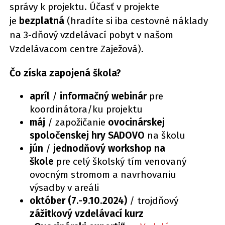
správy k projektu. Účasť v projekte
je
bezplatná
(hradíte si iba cestovné náklady
na 3-dňový vzdelávací pobyt v našom
Vzdelávacom centre Zaježová).
Čo získa zapojená škola?
apríl
/
informačný webinár
pre
koordinátora/ku projektu
máj
/ zapožičanie
ovocinárskej
spoločenskej hry
SADOVO
na školu
jún
/
jednodňový workshop na
škole
pre celý školský tím venovaný
ovocným stromom a navrhovaniu
výsadby v areáli
október (7.-9.10.2024)
/ trojdňový
zážitkový
vzdelávací kurz