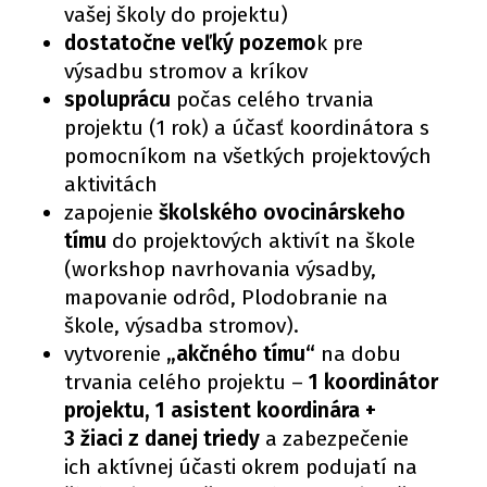
vašej školy do projektu)
dostatočne veľký pozemo
k pre
výsadbu stromov a kríkov
spoluprácu
počas celého trvania
projektu (1 rok) a účasť koordinátora s
pomocníkom na všetkých projektových
aktivitách
zapojenie
školského ovocinárskeho
tímu
do projektových aktivít na škole
(workshop navrhovania výsadby,
mapovanie odrôd, Plodobranie na
škole, výsadba stromov).
vytvorenie
„akčného tímu“
na dobu
trvania celého projektu –
1 koordinátor
projektu, 1 asistent koordinára
+
3 žiaci z danej triedy
a zabezpečenie
ich aktívnej účasti okrem podujatí na