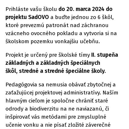
Prihláste vašu školu
do 20. marca 2024 do
projektu SadOVO
a buďte jednou zo 6 škôl,
ktoré prevezmú patronát nad záchranou
vzácneho ovocného pokladu a vytvoria si na
školskom pozemku vonkajšiu učebňu.
Projekt je určený pre školské tímy
II. stupeňa
základných a základných špeciálnych
škôl,
stredné a stredné špeciálne školy.
Pedagógovia sa nemusia obávať zbytočnej a
zaťažujúcej projektovej administratívy. Naším
hlavným cieľom je spoločne chrániť staré
odrody a biodiverzitu na ne naviazanú, či
inšpirovať vás metódami pre zmysluplné
učenie vonku a nie písať zložité záverečné