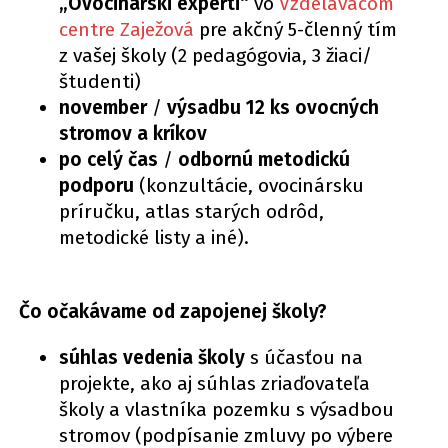
„Ovocinárski experti“
vo
Vzdelávacom
centre Zaježová
pre akčný 5-členný tím
z vašej školy (2 pedagógovia, 3 žiaci/
študenti)
november
/
výsadbu 12 ks ovocných
stromov a kríkov
po celý čas
/
odbornú metodickú
podporu
(konzultácie, ovocinársku
príručku, atlas starých odrôd,
metodické listy a iné).
Čo očakávame od zapojenej školy?
súhlas vedenia školy
s účasťou na
projekte, ako aj súhlas zriaďovateľa
školy a vlastníka pozemku s výsadbou
stromov (podpísanie zmluvy po výbere