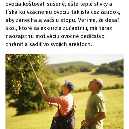
ovocia koštovali sušené, ešte teplé slivky a
líska ku vzácnemu ovociu tak išla cez žaúdok,
aby zanechala väčšiu stopu. Veríme, že desať
škôl, ktoré sa exkurzie zúčastnili, má teraz
naozajstnú motiváciu ovocné dedičstvo
chrániť a sadiť vo svojich areáloch.