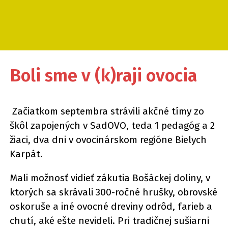
Boli sme v (k)raji ovocia
Začiatkom septembra strávili akčné tímy zo
škôl zapojených v SadOVO, teda 1 pedagóg a 2
žiaci, dva dni v ovocinárskom regióne Bielych
Karpát.
Mali možnosť vidieť zákutia Bošáckej doliny, v
ktorých sa skrávali 300-ročné hrušky, obrovské
oskoruše a iné ovocné dreviny odrôd, farieb a
chutí, aké ešte nevideli. Pri tradičnej sušiarni