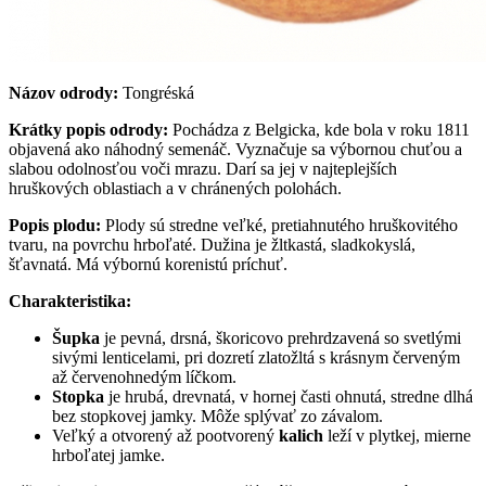
Názov odrody:
Tongréská
Krátky popis odrody:
Pochádza z Belgicka, kde bola v roku 1811
objavená ako náhodný semenáč. Vyznačuje sa výbornou chuťou a
slabou odolnosťou voči mrazu. Darí sa jej v najteplejších
hruškových oblastiach a v chránených polohách.
Popis plodu:
Plody sú stredne veľké, pretiahnutého hruškovitého
tvaru, na povrchu hrboľaté. Dužina je žltkastá, sladkokyslá,
šťavnatá. Má výbornú korenistú príchuť.
Charakteristika:
Šupka
je pevná, drsná, škoricovo prehrdzavená so svetlými
sivými lenticelami, pri dozretí zlatožltá s krásnym červeným
až červenohnedým líčkom.
Stopka
je hrubá, drevnatá, v hornej časti ohnutá, stredne dlhá
bez stopkovej jamky. Môže splývať zo závalom.
Veľký a otvorený až pootvorený
kalich
leží v plytkej, mierne
hrboľatej jamke.