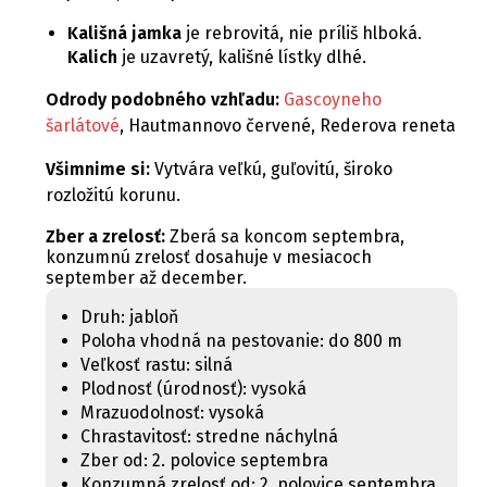
Kališná jamka
je rebrovitá, nie príliš hlboká.
Kalich
je uzavretý, kališné lístky dlhé.
Odrody podobného vzhľadu:
Gascoyneho
šarlátové
, Hautmannovo červené, Rederova reneta
Všimnime si:
Vytvára veľkú, guľovitú, široko
rozložitú korunu.
Zber a zrelosť:
Zberá sa koncom septembra,
konzumnú zrelosť dosahuje v mesiacoch
september až december.
Druh: jabloň
Poloha vhodná na pestovanie: do 800 m
Veľkosť rastu: silná
Plodnosť (úrodnosť): vysoká
Mrazuodolnosť: vysoká
Chrastavitosť: stredne náchylná
Zber od: 2. polovice septembra
Konzumná zrelosť od: 2. polovice septembra