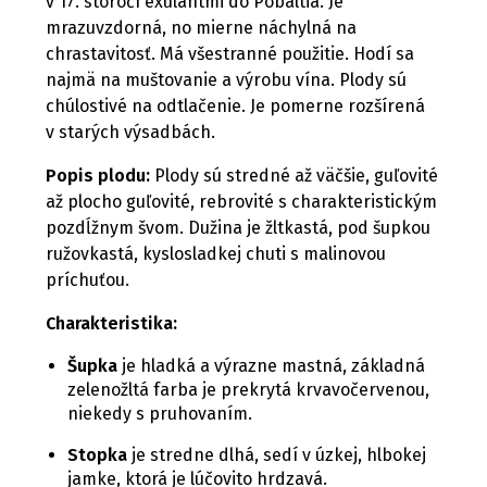
v 17. storočí exulantmi do Pobaltia. Je
mrazuvzdorná, no mierne náchylná na
chrastavitosť. Má všestranné použitie. Hodí sa
najmä na muštovanie a výrobu vína. Plody sú
chúlostivé na odtlačenie. Je pomerne rozšírená
v starých výsadbách.
Popis plodu:
Plody sú stredné až väčšie, guľovité
až plocho guľovité, rebrovité s charakteristickým
pozdĺžnym švom. Dužina je žltkastá, pod šupkou
ružovkastá, kyslosladkej chuti s malinovou
príchuťou.
Charakteristika:
Šupka
je hladká a výrazne mastná, základná
zelenožltá farba je prekrytá krvavočervenou,
niekedy s pruhovaním.
Stopka
je stredne dlhá, sedí v úzkej, hlbokej
jamke, ktorá je lúčovito hrdzavá.