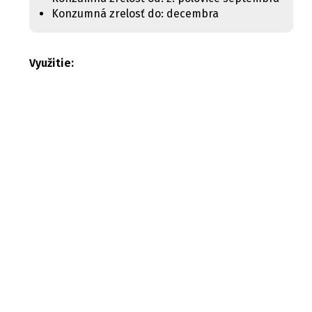
Konzumná zrelosť do: decembra
Využitie: