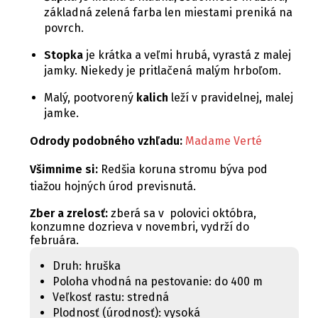
základná zelená farba len miestami preniká na
povrch.
Stopka
je krátka a veľmi hrubá, vyrastá z malej
jamky. Niekedy je pritlačená malým hrboľom.
Malý, pootvorený
kalich
leží v pravidelnej, malej
jamke.
Odrody podobného vzhľadu:
Madame Verté
Všimnime si:
Redšia koruna stromu býva pod
tiažou hojných úrod previsnutá.
Zber a zrelosť:
zberá sa v polovici októbra,
konzumne dozrieva v novembri, vydrží do
februára.
Druh: hruška
Poloha vhodná na pestovanie: do 400 m
Veľkosť rastu: stredná
Plodnosť (úrodnosť): vysoká