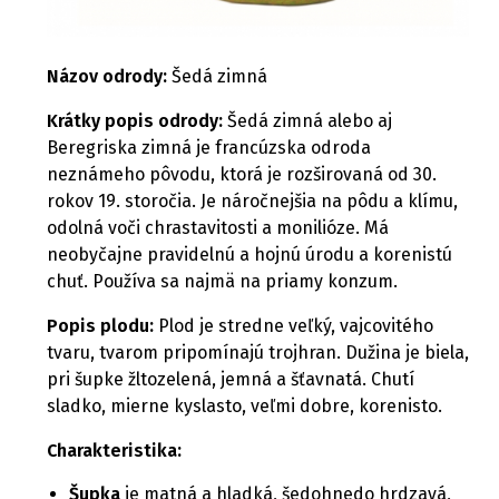
Názov odrody:
Šedá zimná
Krátky popis odrody:
Šedá zimná alebo aj
Beregriska zimná je francúzska odroda
neznámeho pôvodu, ktorá je rozširovaná od 30.
rokov 19. storočia. Je náročnejšia na pôdu a klímu,
odolná voči chrastavitosti a monilióze. Má
neobyčajne pravidelnú a hojnú úrodu a korenistú
chuť. Používa sa najmä na priamy konzum.
Popis plodu:
Plod je stredne veľký, vajcovitého
tvaru, tvarom pripomínajú trojhran. Dužina je biela,
pri šupke žltozelená, jemná a šťavnatá. Chutí
sladko, mierne kyslasto, veľmi dobre, korenisto.
Charakteristika:
Šupka
je matná a hladká, šedohnedo hrdzavá,