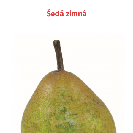
Šedá zimná