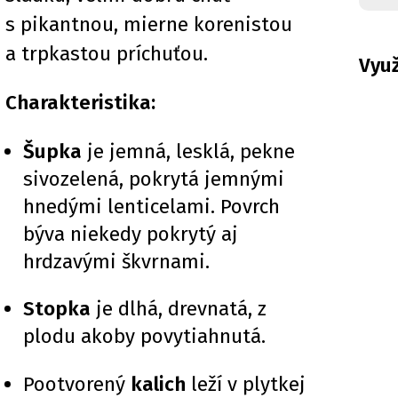
s pikantnou, mierne korenistou
a trpkastou príchuťou.
Využ
Charakteristika:
Šupka
je jemná, lesklá, pekne
sivozelená, pokrytá jemnými
hnedými lenticelami. Povrch
býva niekedy pokrytý aj
hrdzavými škvrnami.
Stopka
je dlhá, drevnatá, z
plodu akoby povytiahnutá.
Pootvorený
kalich
leží v plytkej