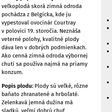
veľkoplodá skorá zimná odroda
pochádza z Belgicka, kde ju
vypestoval ovocinár Courtray
v polovici 19. storočia. Neznáša
veterné polohy, kvalitné plody
dáva len v dobrých podmienkach.
Ako cenná zimná odroda výbornej
chuti sa používa najmä na priamy
konzum.
Popis plodu:
Plody sú veľké, rôzne
baňato zhranatené a hrboľaté.
Zelenkavá jemná dužina má
sladkú, veľmi dobrú chuť