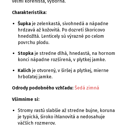
veľmi korenistá, výborná.
Charakteristika:
Šupka
je zelenkastá, sivohnedá a nápadne
hrdzavá až kožovitá. Po dozretí škoricovo
hnedožltá. Lenticely sú výrazné po celom
povrchu plodu.
Stopka
je stredne dlhá, hnedastá, na hornom
konci nápadne rozšírená, v plytkej jamke.
Kalich
je otvorený, v širšej a plytkej, mierne
hrboľatej jamke.
Odrody podobného vzhľadu:
Šedá zimná
Všimnime si:
Stromy rastú slabšie až stredne bujne, koruna
je typická, široko ihlanovitá a nedosahuje
väčších rozmerov.