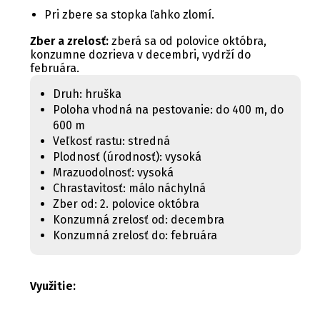
Pri zbere sa stopka ľahko zlomí.
Zber a zrelosť:
zberá sa od polovice októbra,
konzumne dozrieva v decembri, vydrží do
februára.
Druh: hruška
Poloha vhodná na pestovanie: do 400 m, do
600 m
Veľkosť rastu: stredná
Plodnosť (úrodnosť): vysoká
Mrazuodolnosť: vysoká
Chrastavitosť: málo náchylná
Zber od: 2. polovice októbra
Konzumná zrelosť od: decembra
Konzumná zrelosť do: februára
Využitie: